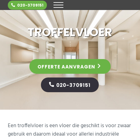
Door naar de hoofd inhoud
Skip to header right navigation
Skip to site footer
020-3709151
MENU
Betonvloer.nl is dé expert in betonvloe
TROFFELVLOER
OFFERTE AANVRAGEN
020-3709151
Een troffelvloer is een vloer die geschikt is voor zwaar
gebruik en daarom ideaal voor allerlei industriële