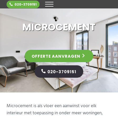
Door naar de hoofd inhoud
Skip to header right navigation
Skip to site footer
020-3709151
MENU
Betonvloer.nl is dé expert in betonvloe
MICROCEMENT
OFFERTE AANVRAGEN
020-3709151
Microcement is als vloer een aanwinst voor elk
interieur met toepassing in onder meer woningen,